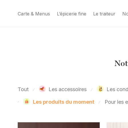
Carte & Menus
L’épicerie fine
Le traiteur
No
Notr
Tout
Les accessoires
Les cond
⁄
⁄
Pour les e
Les produits du moment
⁄
⁄