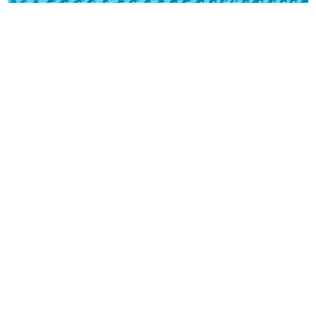
Vivez l’Italie au grès des saisons.
Suivez notre actualité sur
Instagram
Découvrez nos produits.